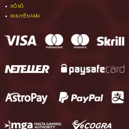
XỔ SỐ
KHUYẾN MÃI