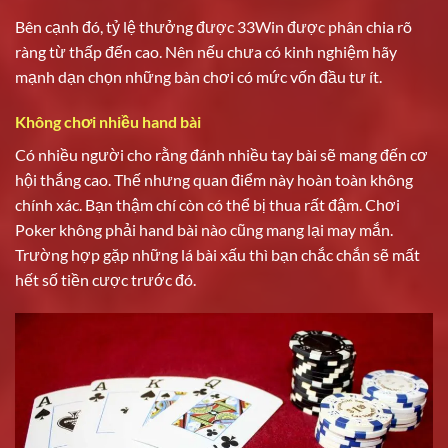
Bên cạnh đó, tỷ lệ thưởng được 33Win được phân chia rõ
ràng từ thấp đến cao. Nên nếu chưa có kinh nghiệm hãy
mạnh dạn chọn những bàn chơi có mức vốn đầu tư ít.
Không chơi nhiều hand bài
Có nhiều người cho rằng đánh nhiều tay bài sẽ mang đến cơ
hội thắng cao. Thế nhưng quan điểm này hoàn toàn không
chính xác. Bạn thậm chí còn có thể bị thua rất đậm. Chơi
Poker không phải hand bài nào cũng mang lại may mắn.
Trường hợp gặp những lá bài xấu thì bạn chắc chắn sẽ mất
hết số tiền cược trước đó.