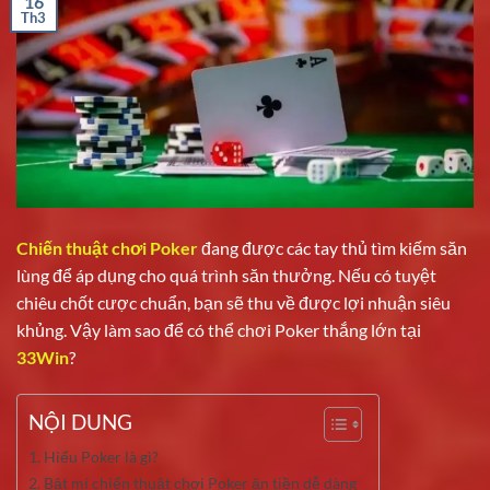
16
Th3
Chiến thuật chơi Poker
đang được các tay thủ tìm kiếm săn
lùng để áp dụng cho quá trình săn thưởng. Nếu có tuyệt
chiêu chốt cược chuẩn, bạn sẽ thu về được lợi nhuận siêu
khủng. Vậy làm sao để có thể chơi Poker thắng lớn tại
33Win
?
NỘI DUNG
Hiểu Poker là gì?
Bật mí chiến thuật chơi Poker ăn tiền dễ dàng