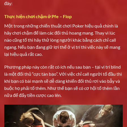
đây:
Thực hiện chơi chậm ở Pfe – Flop
Một trong những chiến thuật chơi Poker hiệu quả chính là
hãy chơi chậm để làm các đối thủ hoang mang. Thay vì lúc
nào cũng tố thì hãy thử lòng người khác bằng cách chỉ call
ngang. Nếu bạn đang giữ lợi thế ở vị trí thì việc này sẽ mang
lại hiệu quả rất cao.
Phương pháp này còn rất có ích nếu sau bạn – tại vị trí blind
là một đối thủ “cực tàn bạo”. Với việc chỉ call người tố đầu thì
khi bạn có bài mạnh sẽ dễ dàng khiến đối thủ rơi vào bẫy và
buộc họ phải tố thêm. Như thế bạn sẽ có cơ hội tố thêm lần
nữa để đẩy tiền cược cao lên.