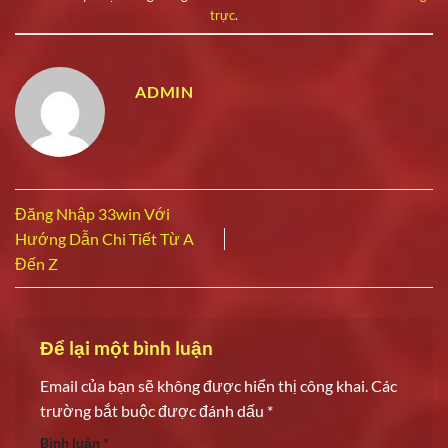
trực
.
ADMIN
Đăng Nhập 33win Với
Hướng Dẫn Chi Tiết Từ A
Đến Z
Để lại một bình luận
Email của bạn sẽ không được hiển thị công khai.
Các
trường bắt buộc được đánh dấu
*
Bình luận
*