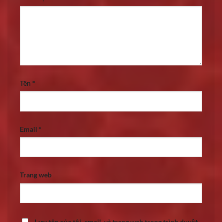
Tên
*
Email
*
Trang web
Lưu tên của tôi, email, và trang web trong trình duyệt