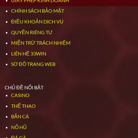
GIẤY PHÉP KINH DOANH
CHÍNH SÁCH BẢO MẬT
ĐIỀU KHOẢN DỊCH VỤ
QUYỀN RIÊNG TƯ
MIỄN TRỪ TRÁCH NHIỆM
LIÊN HỆ 33WIN
SƠ ĐỒ TRANG WEB
CHỦ ĐỀ NỔI BẬT
CASINO
THỂ THAO
BẮN CÁ
NỔ HŨ
ĐÁ GÀ