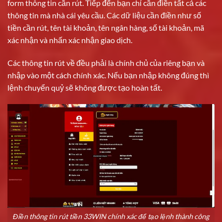
form thông tin cần rút. Tiếp đến bạn chỉ cần điền tất cả các
thông tin mà nhà cái yêu cầu. Các dữ liệu cần điền như số
tiền cần rút, tên tài khoản, tên ngân hàng, số tài khoản, mã
xác nhận và nhấn xác nhận giao dịch.
Các thông tin rút về đều phải là chính chủ của riêng bạn và
nhập vào một cách chính xác. Nếu bạn nhập không đúng thì
lệnh chuyển quỷ sẽ không được tạo hoàn tất.
Điền thông tin rút tiền 33WIN chính xác để tạo lệnh thành công