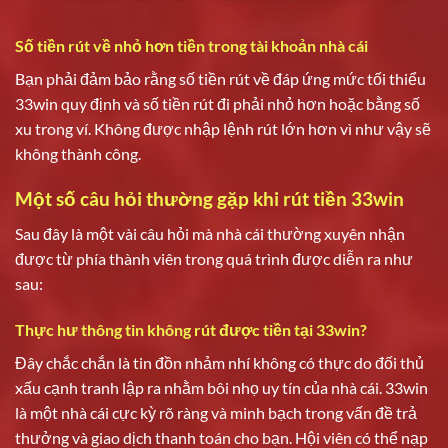
Số tiền rút về nhỏ hơn tiền trong tài khoản nhà cái
Bạn phải đảm bảo rằng số tiền rút về đáp ứng mức tối thiểu
33win quy định và số tiền rút đi phải nhỏ hơn hoặc bằng số
xu trong ví. Không được nhập lệnh rút lớn hơn vì như vậy sẽ
không thành công.
Một số câu hỏi thường gặp khi rút tiền 33win
Sau đây là một vài câu hỏi mà nhà cái thường xuyên nhận
được từ phía thành viên trong quá trình được diễn ra như
sau:
Thực hư thông tin không rút được tiền tại 33win?
Đây chắc chắn là tin đồn nhảm nhí không có thực do đối thủ
xấu cạnh tranh lập ra nhằm bôi nhọ uy tín của nhà cái. 33win
là một nhà cái cực kỳ rõ ràng và minh bạch trong vấn đề trả
thưởng và giao dịch thanh toán cho bạn. Hội viên có thể nạp