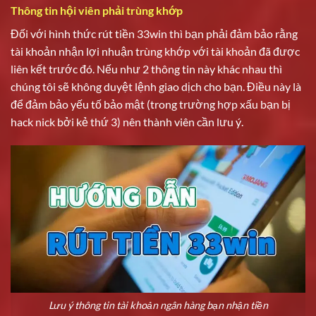
Thông tin hội viên phải trùng khớp
Đối với hình thức rút tiền 33win thì bạn phải đảm bảo rằng
tài khoản nhận lợi nhuận trùng khớp với tài khoản đã được
liên kết trước đó. Nếu như 2 thông tin này khác nhau thì
chúng tôi sẽ không duyệt lệnh giao dịch cho bạn. Điều này là
để đảm bảo yếu tố bảo mật (trong trường hợp xấu bạn bị
hack nick bởi kẻ thứ 3) nên thành viên cần lưu ý.
Lưu ý thông tin tài khoản ngân hàng bạn nhận tiền