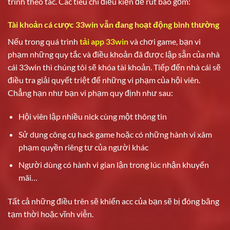
trình theo tác. Các tiêu chí điều kiện để rút bao gồm:
Tài khoản cá cược 33win vẫn đang hoạt động bình thường
Nếu trong quá trình
tải app 33win
và chơi game, bạn vi
phạm những quy tắc và điều khoản đã được lập sẵn của nhà
cái 33win thì chúng tôi sẽ khóa tài khoản. Tiếp đến nhà cái sẽ
điều tra giải quyết triệt để những vi phạm của hội viên.
Chẳng hạn như bạn vi phạm quy định như sau:
Hội viên lập nhiều nick cùng một thông tin
Sử dụng công cụ hack game hoặc có những hành vi xâm
phạm quyền riêng tư của người khác
Người dùng có hành vi gian lận trong lúc nhận khuyến
mãi…
Tất cả những điều trên sẽ khiến acc của bạn sẽ bị đóng băng
tạm thời hoặc vĩnh viễn.